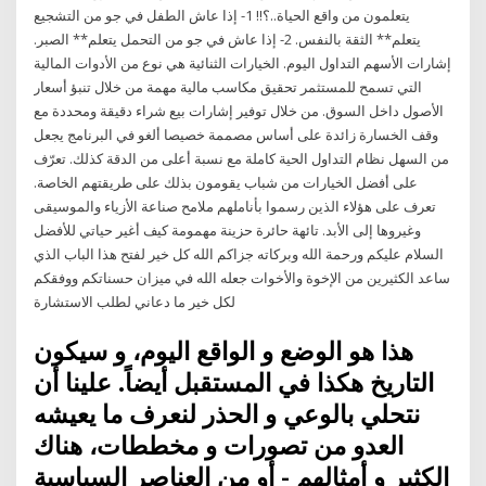
يتعلمون من واقع الحياة..؟!! 1- إذا عاش الطفل في جو من التشجيع
يتعلم** الثقة بالنفس. 2- إذا عاش في جو من التحمل يتعلم** الصبر.
إشارات الأسهم التداول اليوم. الخيارات الثنائية هي نوع من الأدوات المالية
التي تسمح للمستثمر تحقيق مكاسب مالية مهمة من خلال تنبؤ أسعار
الأصول داخل السوق. من خلال توفير إشارات بيع شراء دقيقة ومحددة مع
وقف الخسارة زائدة على أساس مصممة خصيصا ألغو في البرنامج يجعل
من السهل نظام التداول الحية كاملة مع نسبة أعلى من الدقة كذلك. تعرّف
على أفضل الخيارات من شباب يقومون بذلك على طريقتهم الخاصة.
تعرف على هؤلاء الذين رسموا بأناملهم ملامح صناعة الأزياء والموسيقى
وغيروها إلى الأبد. تائهة حائرة حزينة مهمومة كيف أغير حياتي للأفضل
السلام عليكم ورحمة الله وبركاته جزاكم الله كل خير لفتح هذا الباب الذي
ساعد الكثيرين من الإخوة والأخوات جعله الله في ميزان حسناتكم ووفقكم
لكل خير ما دعاني لطلب الاستشارة
هذا هو الوضع و الواقع اليوم، و سيكون
التاريخ هكذا في المستقبل أيضاً. علينا أن
نتحلي بالوعي و الحذر لنعرف ما يعيشه
العدو من تصورات و مخططات، هناك
الكثير و أمثالهم - أو من العناصر السياسية