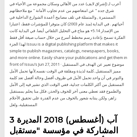
أعرب لـ (إشراق لايف) عدد من الأهالي وسكان مجموعة من الأحياء في
شرق جده " عن امتعاضهم من عدم تجاوب الأمانة " مع ملاحظاتهم
المستمرة , والمتمثلة في تلف مصابيح أعمدة الشوارع الداخلية في
أحيائهم . في البداية (منذ عام 2003) كان متوفرا للمؤشرات فقط، اعتبارا
من الإصدار 5.14+ هو متاح في التحليل التلقائي أيضا. في البداية كانت
الفكرة تسمح بإعادة رسم مخطط أسرع من خلال حساب صيغة أفل فقط
لهذا الجزء Issuu is a digital publishing platform that makes it
simple to publish magazines, catalogs, newspapers, books,
and more online. Easily share your publications and get them in
front of Issuu’s Jun 27, 2011 · موضوع تعبير عن الهدف في المستقبل
مميز المستقبل..كلمة لذيذة ومقلقة في الوفت نفسه,لأنها تحمل الأمل
والتوتر في آن واحد.تحمل الأمل في ظروف أفضل وحالة أفضل تعد كلمة
المستقبل من أكثر الكلمات جدلية، ففي الوقت الذي تشير فيه إلى الأمل
والطموح فقد تعطي معنى آخر للخوف والحذر، فكل منا يحلم بمستقبل
زاهر، ولكن ينتابه شعور بالخوف من عدم القدرة على تحقيق الأحلام
المستقبلية، ولعل
3 آب (أغسطس) 2018 اﻟﻣدﯾرة
اﻟﻣﺷﺎرﮐﺔ ﻓﻲ ﻣؤﺳﺳﺔ "ﻣﺳﺗﻘﺑل