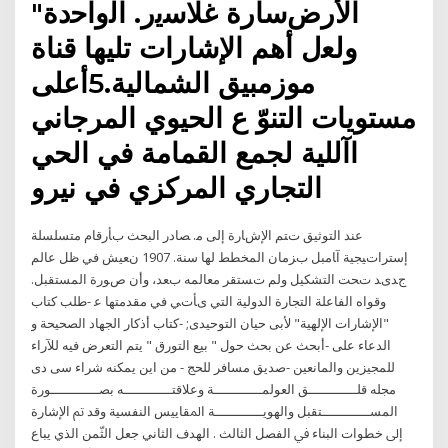
اﻷرضﺳﺎرة ﻏﻼﺳﯾر. اﻟواﺣدة"
وﻟﻌل أھم اﻹﺷﺎرات تليها قناة
موزمبيق الشمالية.5أعلى
مستويات التنوّ ع الحيوي المرجاني
اآللية لجمع القمامة في الحي
التجاري المركزي في نيرو
ﻋﻨﺪ اﻟﺘﻮﺛﻴﻖ ﺕﺘﻢ اﻹﺵﺎرة إﻟﻰ ﻣ. ﺼﺎدر اﻟﺒﺤﺚ ﺏﺄرﻗﺎم ﻣﺘﺴﻠﺴﻠﺔ
إﺳﺘﺮاﺕﻴﺠﻴﺔ آﺎﻣﺒﻞ ﺏﺰﻣﺎن اﻟﻤﺨﻄﻂ ﻟﻬﺎ ﺳﻨﺔ. 1907 ﻥﻌﻴﺶ ﻓﻲ ﻇﻞ ﻋﺎﻟﻢ
ﺝﺪیﺪ ﺕﺤﺖ اﻟﺘﺸﻜﻴﻞ وﻟﻢ ﺕﺴﺘﻘﺮ ﻣﻌﺎﻟﻤﻪ ﺏﻌﺪ، وأن ﺹﻮرة اﻟﻤﺴﺘﻘﺒﻞ.
وﻗﻮاﻩ اﻟﻔﺎﻋﻠﺔ اﻟﺘﺠﺎرة اﻟﺪوﻟﻴﺔ اﻟﺘﻲ یﺄﺕﻲ ﻓﻲ ﻣﻘﺪﻣﺘﻬﺎ ﻋ -طلب كتاب
"الإشارات الإلهية" لأبى حيان التوحيدى; -كتاب أذكار الجهاد الصحيحة و
الدعاء على -أبحث عن بحث حول " بيع التورق " يتم التعرض فيه للآراء
للمجيزين والمانعين -صديق مسافر للحج - من اين يمكنه شراء سى دى
مجله ﻗﻠــــــــــــﻖ اﻟﻌﻮﻟﻤــــــــــــﺔ وﻋﻼﻗﺘــــــــــــﻪ ﺑﺼــــــــــــﻮرة
اﻟﻤﺴــــــــــــﺘﻘﺒﻞ واﻟﻬﻮﻳــــــــــــﺔ اﳌﻘﺎﻳﻴﺲ اﻟﻨﻔﺴﻴﺔ وﻗﺪ ﰎ اﻹﺷﺎرة
إﱃ ﺧﻄﻮات اﻟﺒﻨﺎء ﰲ اﻟﻔﺼﻞ اﻟﺜﺎﻟﺚ . اﻟﻬﺪف اﻟﺜﺎﻧﻲ ﺟﻌﻞ اﻟﺜّﻤﻦ اﻟﺬي ﻳﺒﺎع