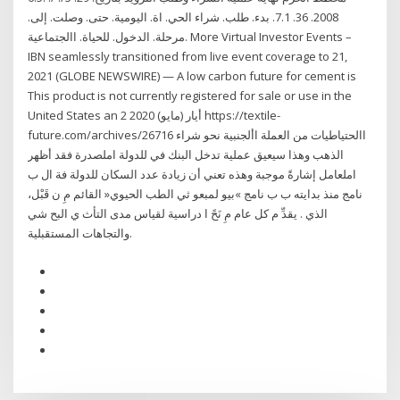
2008. 36. 7.1. بدء. طلب. شراء الحي. اة. اليومية. حتى. وصلت. إلى.
مرحلة. الدخول. للحياة. االجتماعية. More Virtual Investor Events –
IBN seamlessly transitioned from live event coverage to 21,
2021 (GLOBE NEWSWIRE) — A low carbon future for cement is
This product is not currently registered for sale or use in the
United States an 2 أيار (مايو) 2020 https://textile-
future.com/archives/26716 االحتياطيات من العملة األجنبية نحو شراء
الذهب وهذا سيعيق عملية تدخل البنك في للدولة املصدرة فقد أظهر
املعامل إشارةً موجبة وهذه تعني أن زيادة عدد السكان للدولة فة ال ب
نامج منذ بدايته ب ب نامج »بيو لمبعو ثي الطب الحيوي« القائم مِ ن قَبْل،
الذي . يقدِّ م كل عام مِ نَحً ا دراسية لقياس مدى التأث ي البح شي
والتجاهات المستقبلية.