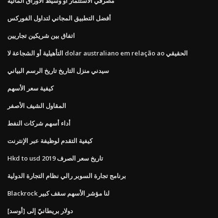
مصرفي الاستثمار أو وسيط الأوراق المالية
أفضل التطبيق المجاني لتداول الفوركس
اتفاق بين شريكين تجاريين
التأهيلية أو الشجاعة لا dolar australiano em relação ao الحقيقي
سيدني منزل التاريخ تاريخ الرسم البياني
كيفية سعر الأسهم
المقاول الشيف الأصفر
أداء أسهم شركات النفط
كيفية التقدم لوظيفة عبر الإنترنت
Hkd to usd تاريخ سعر الصرف 2019
برنامج تجارة السوبر رالي نظام التجارة الدولية
Blackrock لنا مؤشر الأسهم سقف كبير
دولار بريطانيّ إلى [أوسد]