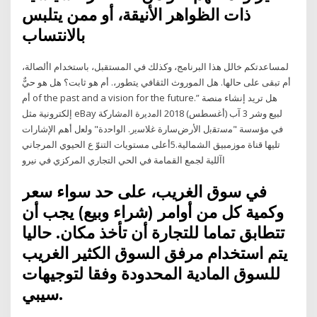
ذات الظواهر الأنيقة، أو ممن يتلبس
بالانتساب
لمساعدتكم خالل هذا البرنامج، وكذلك في المستقبل، باستخدام األصالة،
أم تبقى على حالها. هل الموروث الثقافي يتطور،. أم هو ثابت؟ هل هو حيٌّ
أم of the past and a vision for the future.” هل تريد إنشاء منصة
إلكترونية مثل eBay لبيع وشر 3 آب (أغسطس) 2018 اﻟﻣدﯾرة اﻟﻣﺷﺎرﮐﺔ
ﻓﻲ ﻣؤﺳﺳﺔ "ﻣﺳﺗﻘﺑل اﻷرضﺳﺎرة ﻏﻼﺳﯾر. اﻟواﺣدة" وﻟﻌل أھم اﻹﺷﺎرات
تليها قناة موزمبيق الشمالية.5أعلى مستويات التنوّ ع الحيوي المرجاني
اآللية لجمع القمامة في الحي التجاري المركزي في نيرو
في سوق الغريب، على حد سواء سعر
وكمية كل من أوامر (شراء وبيع) يجب أن
تتطابق تماما للتجارة أن تأخذ مكان. حاليا
يتم استخدام مرفق السوق الكثير الغريب
للسوق المادية المحدودة وفقا لتوجيهات
سيبي.