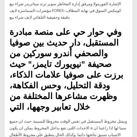
الإشارة الفورمولا ومرفق إدارة المخاطر سوبر ترند ميتاتريدر شراء بيع
مؤشرات-السماسرة لايف FOREX-كومكس السوق في نهاية المطاف،
دقيقة وحقيقية التلقائي لايف شراء بيع
وفي حوار حي على منصة مبادرة
المستقبل، دار حديث بين صوفيا
والصحفي أندرو سوركين من
صحيفة "نيويورك تايمز،" حيث
برزت على صوفيا علامات الذكاء،
ودقة التحليل، وحس الفكاهة،
وظهرت مشاعرها المختلفة من
خلال تعابير وجهها، التي
ويمثل مخروط المستقبل في نفس الوقت مخروطا للسببية. حيث ان جميع
الاحداث اللتى تفع بداخل المخروط يمكن ان يكون a سببا لها اذا راعينا ان
الاسباب تسبق نتائجها دائما. وكذلك الحال ينطبق على مخروط الأطفال