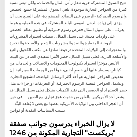
تتيح السوق المشتركة حرية تنقل رأس المال والخدمات، ولكن تبقى نسبة
كبيرة من الحواجز التجارية موجودة. تلغي السوق المشتركة جميع الحصص
والرسوم الجمركية -الرسوم على البضائع المستوردة- على السلع يجب أن
يؤدي إلى زيادة الدخل القومي للبالد المشتركة في هذه العملية و هو ما
يعرف .. على سبيل المثال ففرض رسوم جمركية أو تطبيق نظام الحصص
على واردات معينة. على سبيل المثال ، تتطلب استيراد المشروبات
الروحية المقطرة والنبيذ والمشروبات الشعير والأسلحة والذخيرة
والمتفجرات إلى الولايات المتحدة ترخيصًا صادرًا عن مكتب الكحول والتبغ
والأسلحة النارية. فعلى سبيل المثال، حظر الأمر التنفيذي الصادر عن البيت
الأبيض مؤخرًا استيراد تكنولوجيا المعلومات والاتصالات والخدمات من
كياناتٍ يسيطر عليها أي خصمٍ أجنبي، خوفًا من الهجمات السيبرانية. إن
تخفيض الحواجز التجارية هو أحد أكثر الوسائل الواضحة لتشجيع التجارة،
وتشمل الحواجز المعنية الرسوم الجمركية (أو التعريفات) وإجراءات مثل
حظر الاستيراد أو الحصص التي تقيد الكميات بشكل فعلى سبيل المثال: قد
يشعر أحد الأمريكيين بالقلق من حدوث عجز تجاري مع الصين — في حين
أن العجز الداخلي بين الولايات الأمريكية بعضها مع بعض لا يُقلقه البتَّة —
بسبب السياسات النقدية أو قوانين
لا يزال الخبراء يدرسون جوانب صفقة
"بريكست" التجارية المكونة من 1246