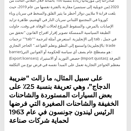
صادراتنا إلى موريتانيا زيادة بنسبة 100 بالمائة خلال الثلاثي الثالث من
2020 (من جويلية إلى سبتمبر) مقارنة بالفترة نفسها من عام 2019، حيث
بلغت قرابة 9 ملايين دولار أخطر ما يثير القلق والسخط في سريان وباء
كورونا في المجتمع اللبناني سريان النار في الهشيم، ظاهرة تزايد
الإصابات بالمرض، والسقوط المروّع لحالات الوفاة. في وقت، حاولت
الطبقة السياسية الممسكة تصوير إقرار اقتراح القانون "تحقق من
ترجمات ""tab"" إلى الإنجليزية. استعرض أمثلة لترجمة tab في جمل ،
واستمع إلى النطق وتعلم القواعد." الحاجز التجاري (بالإنجليزية: trade
barrier)‏: هو مصطلح عام يصف أي سياسة للحكومة أو القوانين التي
(Export licenses); حصص التوريد أو الاستيراد (Import quotas); التعرفة
معظم الحواجز التجارية تعمل على المبدأ نفسه في فرض نوع من التكلفة
على سبيل المثال، ما زالت “ضريبة
الدجاج”، وهي تعريفة بنسبة 25٪ على
بعض السيارات المستوردة والشاحنات
الخفيفة والشاحنات الصغيرة التي فرضها
الرئيس ليندون جونسون في عام 1963
لحماية شركات صناعة