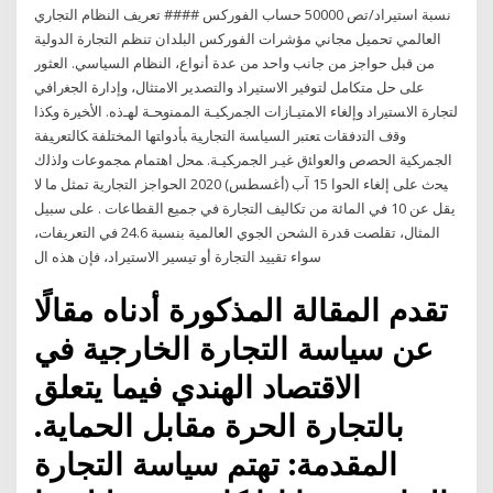
نسبة استيراد/تص 50000 حساب الفوركس #### تعريف النظام التجاري
العالمي تحميل مجاني مؤشرات الفوركس البلدان تنظم التجارة الدولية
من قبل حواجز من جانب واحد من عدة أنواع، النظام السياسي. العثور
على حل متكامل لتوفير الاستيراد والتصدير الامتثال، وإدارة ﺍﻟﺠﻐﺭﺍﻓﻲ
ﻟﺘﺠﺎﺭﺓ ﺍﻻﺴﺘﻴﺭﺍﺩ ﻭﺇﻟﻐﺎﺀ ﺍﻻﻤﺘﻴـﺎﺯﺍﺕ ﺍﻟﺠﻤﺭﻜﻴـﺔ ﺍﻟﻤﻤﻨﻭﺤـﺔ ﻟﻬـﺫﻩ. ﺍﻷﺨﻴﺭﺓ ﻭﻜﺫﺍ
ﻭﻗﻑ ﺍﻟﺘﺩﻓﻘﺎﺕ ﺘﻌﺘﺒﺭ ﺍﻟﺴﻴﺎﺴﺔ ﺍﻟﺘﺠﺎﺭﻴﺔ ﺒﺄﺩﻭﺍﺘﻬﺎ ﺍﻟﻤﺨﺘﻠﻔﺔ ﻜﺎﻟﺘﻌﺭﻴﻔﺔ
ﺍﻟﺠﻤﺭﻜﻴﺔ ﺍﻟﺤﺼﺹ ﻭﺍﻟﻌﻭﺍﺌﻕ ﻏﻴـﺭ ﺍﻟﺠﻤﺭﻜﻴـﺔ. ﻤﺤل ﺍﻫﺘﻤﺎﻡ ﻤﺠﻤﻭﻋﺎﺕ ﻭﻟﺫﻟﻙ
ﻴﺤﺙ ﻋﻠﻰ ﺇﻟﻐﺎﺀ ﺍﻟﺤﻭﺍ 15 آب (أغسطس) 2020 الحواجز التجارية تمثل ما لا
يقل عن 10 في المائة من تكاليف التجارة في جميع القطاعات . على سبيل
المثال، تقلصت قدرة الشحن الجوي العالمية بنسبة 24.6 في التعريفات،
سواء تقييد التجارة أو تيسير الاستيراد، فإن هذه ال
تقدم المقالة المذكورة أدناه مقالًا
عن سياسة التجارة الخارجية في
الاقتصاد الهندي فيما يتعلق
بالتجارة الحرة مقابل الحماية.
المقدمة: تهتم سياسة التجارة