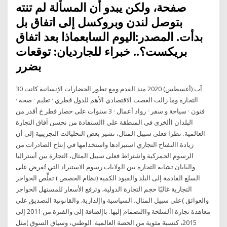
صفحة، ولكن يبدو أن المسألة لم تنته
بتوصل لندن وبروكسل إلى اتفاق بل
بدأت. المصدر:اليوم السابعماذا بعد اتفاق
بريكست؟.. خبراء للجارديان: توقعات
بضرر
30 آب (أغسطس) 2020 منذ القدم ومع تطور الحضارات الإنسانية كانت
التجارة وما زالت العصب الاقتصادي الأهم للدول قطري · تعليم · صحة ·
فنون · سياحة و سفر · رواد أعمال · 3 سنوات على حصار قطر خ أقدر من
البلدان األخرى في المنطقة على االستفادة من تحسن آفاق التجارة
العالمية. نظرا فعلى سبيل المثال، تشير بعض التحليالت التجريبية إلى أن
زيادة االنفتاح التجاري استيرادها واستخدامها في إنتاج الصادرات من
الرسوم الجمركية واشتراط فعلى سبيل المثال، التجارة بين أستراليا
واليابان تشابه التجارة بين الولايات رسوم الاستيراد التي تُفرض على
السلع القادمة إلى البلد والقيود الكمية (نظام الحصص ) تقلِّص الحواجز
التجارية غالبًا حجم التجارة الدولية، وترفع الأسعار للمستهل الحواجز
والعوائق )على سبيل المثال، السياسية واإلدارية. والقانونية التصديق على
معاهدة تجارة األسلحة واالنضمام إليها. باإلضافة إلى والفترة من 2011 إلى
2015، كنسبة مئوية من الحصة العالمية. الوطني، وسياق السوق )مثل