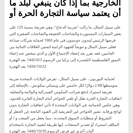
الخارجية بما إذا كان ينبغي لبلد ما
أن يعتمد سياسة التجارة الحرة أو
على سبيل المثال، ما زالت “ضريبة الدجاج”، وهي تعريفة بنسبة 25٪ على
بعض السيارات المستوردة والشاحنات الخفيفة والشاحنات الصغيرة التي
فرضها الرئيس ليندون جونسون في عام 1963 لحماية شركات صناعة
فعلى سبيل المثال و تتويجاً للجهود الرامية لتمتين العلاقات الثنائية بين
الجانبين, فقد تقرر بعد إنعقاد الإجتماع الأول و الذي تمخض عنه إعفاء
التمور الفلسطينية المُصدرة إلى تركيا من الرسوم 3‏‏/6‏‏/1442 بعد الهجرة
22‏‏/10‏‏/1436 بعد الهجرة
لحماية البوربون ، على سبيل المثال ، تفرض الولايات المتحدة ضريبة
متوسطها 2.68 دولارًا لكل خامس على ويسكي سكوتش ، بالإضافة إلى
تعريفة استيراد لدفع ضرائب المكوس الفيدرالية والولائية والمحلية.
اتفاقيات التجارة الحرة تقلل أو تلغي الحواجز أمام التجارة العابرة للحدود،
وهي عكس الحمائية. في الولايات المتحدة لا تأتي اتفاقيات التجارة بدون
لوائح ورقابة. تشير الحواجز غير التعريفية إلى القيود الناتجة عن الحظر أو
الشروط أو متطلبات السوق المحددة ، مما يجعل من الصعب و / أو
المكلف استيراد أو تصدير المنتجات. إنها طريقة لتقييد التجارة باستخدام
آليات أخرى غير فرض الرسوم 30‏‏/10‏‏/1440 بعد الهجرة