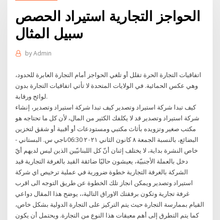
الحواجز التجارية استيراد الحصص
سبيل المثال
by
Admin
اتفاقيات التجارة الحرة تقلل أو تلغي الحواجز أمام التجارة العابرة للحدود،
وهي عكس الحمائية. في الولايات المتحدة لا تأتي اتفاقيات التجارة بدون
لوائح ورقابة.
كيف تبدا شركة استيراد وتصدير كيف تبدا شركة استيراد وتصدير، إنشاء
شركة استيراد وتصدير قد لا يكلفك الكثير من المال، لأن كل ما تحتاجه هو
مكتب صغير وتزويده بأثاث مكتبي ومستودعات أو أقبية أو شقق لتخزين
البضائع، بالنسبة الجمعة ٨ كانون الثاني ٢٠٢١ 06:30ناجي س. البستاني -
خاص النشرة بداية، لا يختلف إثنان أنّ كل اللبنانيّين الذين ليس لديهم أيّ
دخل بالعملة الأجنبيّة، يعيشون حاليًا ضائقة القيد بالغرفة التجارية قيد
الشركة بالغرفة التجارية خطوة ضرورية في عملية ترخيص اي شركة
استيراد وتصدير ويمكن انجاز تلك الخطوة عن طريق التوجه الى اقرب
غرفة تجارية وتكون برفقتك الاوراق التالية،، يوضح هذا المقال دواعي
القيام بممارسة التجارة حيث يتم التركيز على التجارة الدولية بشكل خاص،
كما يتم التطرق إلى أهم معيقات هذا النوع من التجارة. ويحتمل أن يكون